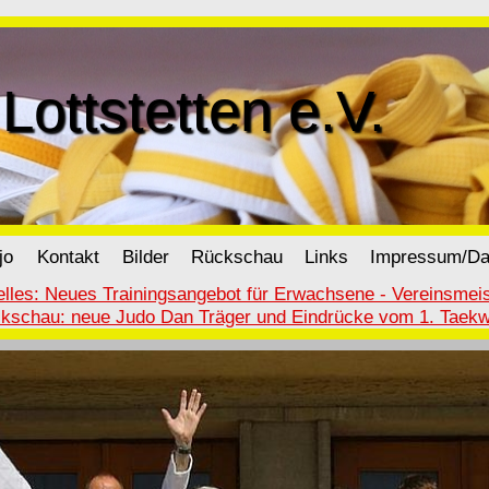
Lottstetten e.V.
jo
Kontakt
Bilder
Rückschau
Links
Impressum/Da
elles: Neues Trainingsangebot für Erwachsene - Vereinsmeis
ckschau: neue Judo Dan Träger und Eindrücke vom 1. Taek