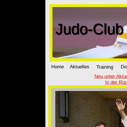
Judo-Club 
Home
Aktuelles
Do
Training
Neu unter Aktu
In der Rü