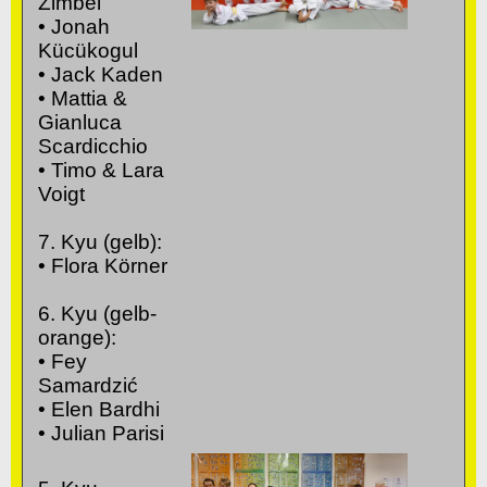
Zimbel
• Jonah
Kücükogul
• Jack Kaden
• Mattia &
Gianluca
Scardicchio
• Timo & Lara
Voigt
7. Kyu (gelb):
• Flora Körner
6. Kyu (gelb-
orange):
• Fey
Samardzić
• Elen Bardhi
• Julian Parisi