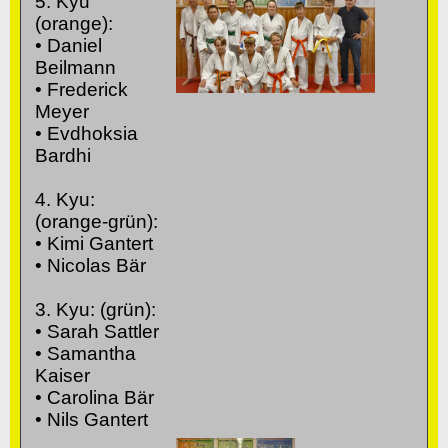
5. Kyu
(orange):
• Daniel
Beilmann
• Frederick
Meyer
• Evdhoksia
Bardhi
4. Kyu:
(orange-grün):
• Kimi Gantert
• Nicolas Bär
3. Kyu: (grün):
• Sarah Sattler
• Samantha
Kaiser
• Carolina Bär
• Nils Gantert